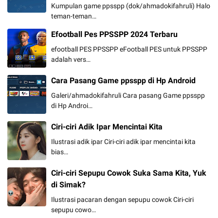
Kumpulan game ppsspp (dok/ahmadokifahruli) Halo
teman-teman…
Efootball Pes PPSSPP 2024 Terbaru
efootball PES PPSSPP eFootball PES untuk PPSSPP
adalah vers…
Cara Pasang Game ppsspp di Hp Android
Galeri/ahmadokifahruli Cara pasang Game ppsspp
di Hp Androi…
Ciri-ciri Adik Ipar Mencintai Kita
Ilustrasi adik ipar Ciri-ciri adik ipar mencintai kita
bias…
Ciri-ciri Sepupu Cowok Suka Sama Kita, Yuk
di Simak?
Ilustrasi pacaran dengan sepupu cowok Ciri-ciri
sepupu cowo…