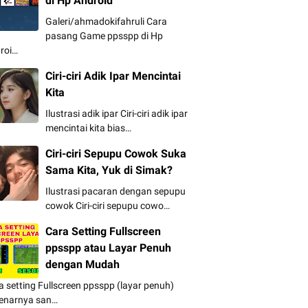
di Hp Android
Galeri/ahmadokifahruli Cara
pasang Game ppsspp di Hp
roi…
Ciri-ciri Adik Ipar Mencintai
Kita
Ilustrasi adik ipar Ciri-ciri adik ipar
mencintai kita bias…
Ciri-ciri Sepupu Cowok Suka
Sama Kita, Yuk di Simak?
Ilustrasi pacaran dengan sepupu
cowok Ciri-ciri sepupu cowo…
Cara Setting Fullscreen
ppsspp atau Layar Penuh
dengan Mudah
a setting Fullscreen ppsspp (layar penuh)
enarnya san…