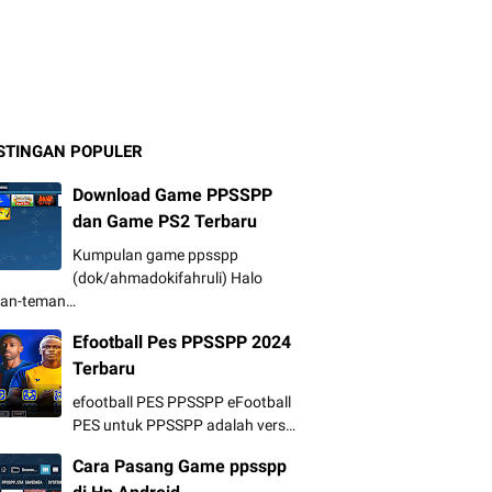
STINGAN POPULER
Download Game PPSSPP
dan Game PS2 Terbaru
Kumpulan game ppsspp
(dok/ahmadokifahruli) Halo
an-teman…
Efootball Pes PPSSPP 2024
Terbaru
efootball PES PPSSPP eFootball
PES untuk PPSSPP adalah vers…
Cara Pasang Game ppsspp