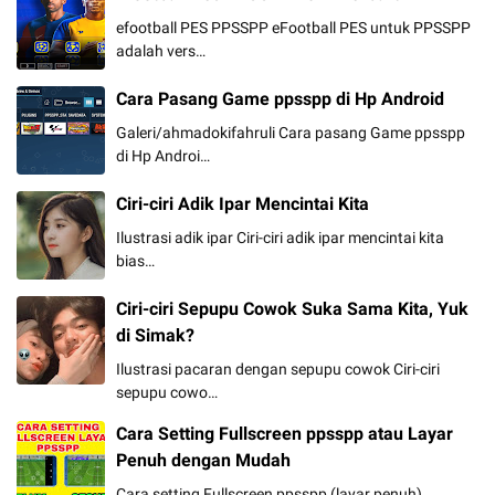
efootball PES PPSSPP eFootball PES untuk PPSSPP
adalah vers…
Cara Pasang Game ppsspp di Hp Android
Galeri/ahmadokifahruli Cara pasang Game ppsspp
di Hp Androi…
Ciri-ciri Adik Ipar Mencintai Kita
Ilustrasi adik ipar Ciri-ciri adik ipar mencintai kita
bias…
Ciri-ciri Sepupu Cowok Suka Sama Kita, Yuk
di Simak?
Ilustrasi pacaran dengan sepupu cowok Ciri-ciri
sepupu cowo…
Cara Setting Fullscreen ppsspp atau Layar
Penuh dengan Mudah
Cara setting Fullscreen ppsspp (layar penuh)