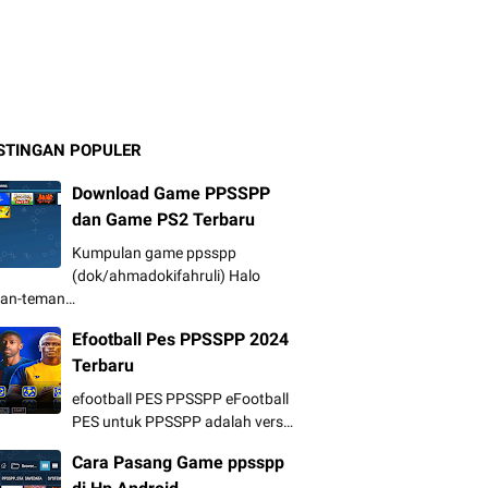
STINGAN POPULER
Download Game PPSSPP
dan Game PS2 Terbaru
Kumpulan game ppsspp
(dok/ahmadokifahruli) Halo
an-teman…
Efootball Pes PPSSPP 2024
Terbaru
efootball PES PPSSPP eFootball
PES untuk PPSSPP adalah vers…
Cara Pasang Game ppsspp