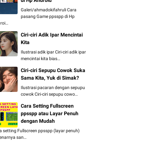
di Hp Android
Galeri/ahmadokifahruli Cara
pasang Game ppsspp di Hp
roi…
Ciri-ciri Adik Ipar Mencintai
Kita
Ilustrasi adik ipar Ciri-ciri adik ipar
mencintai kita bias…
Ciri-ciri Sepupu Cowok Suka
Sama Kita, Yuk di Simak?
Ilustrasi pacaran dengan sepupu
cowok Ciri-ciri sepupu cowo…
Cara Setting Fullscreen
ppsspp atau Layar Penuh
dengan Mudah
a setting Fullscreen ppsspp (layar penuh)
enarnya san…