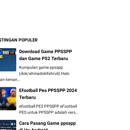
STINGAN POPULER
Download Game PPSSPP
dan Game PS2 Terbaru
Kumpulan game ppsspp
(dok/ahmadokifahruli) Halo
an-teman…
Efootball Pes PPSSPP 2024
Terbaru
efootball PES PPSSPP eFootball
PES untuk PPSSPP adalah vers…
Cara Pasang Game ppsspp