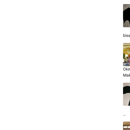
bis
Oki
Mak
…