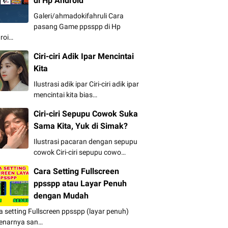
di Hp Android
Galeri/ahmadokifahruli Cara
pasang Game ppsspp di Hp
roi…
Ciri-ciri Adik Ipar Mencintai
Kita
Ilustrasi adik ipar Ciri-ciri adik ipar
mencintai kita bias…
Ciri-ciri Sepupu Cowok Suka
Sama Kita, Yuk di Simak?
Ilustrasi pacaran dengan sepupu
cowok Ciri-ciri sepupu cowo…
Cara Setting Fullscreen
ppsspp atau Layar Penuh
dengan Mudah
a setting Fullscreen ppsspp (layar penuh)
enarnya san…