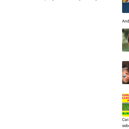
And
Car
seb