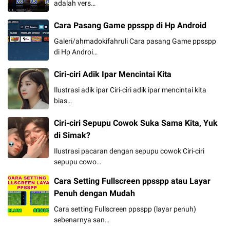
adalah vers…
Cara Pasang Game ppsspp di Hp Android
Galeri/ahmadokifahruli Cara pasang Game ppsspp
di Hp Androi…
Ciri-ciri Adik Ipar Mencintai Kita
Ilustrasi adik ipar Ciri-ciri adik ipar mencintai kita
bias…
Ciri-ciri Sepupu Cowok Suka Sama Kita, Yuk
di Simak?
Ilustrasi pacaran dengan sepupu cowok Ciri-ciri
sepupu cowo…
Cara Setting Fullscreen ppsspp atau Layar
Penuh dengan Mudah
Cara setting Fullscreen ppsspp (layar penuh)
sebenarnya san…